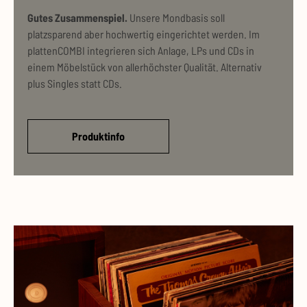
Gutes Zusammenspiel.
Unsere Mondbasis soll
platzsparend aber hochwertig eingerichtet werden. Im
plattenCOMBI integrieren sich Anlage, LPs und CDs in
einem Möbelstück von allerhöchster Qualität. Alternativ
plus Singles statt CDs.
Produktinfo