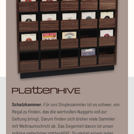
pla
Schatzkammer.
Für uns Singlesammler ist es schwer, ein
Regal zu finden, das die wertvollen Nuggets voll zur
Geltung bringt. Darum finden sich bisher viele Sammler
mit Weltraumschrott ab. Das Gegenteil davon ist unser
präzise gefertigter plattenHIVE: So gleitet einem jeder