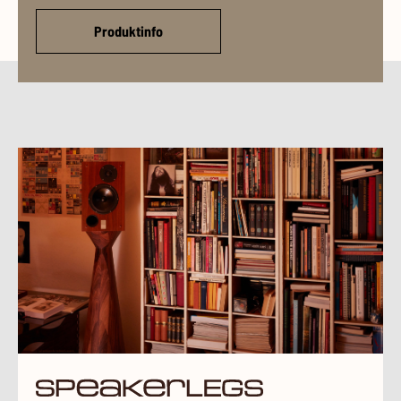
Produktinfo
sp