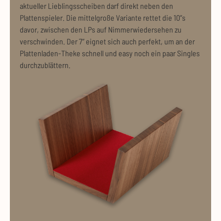
aktueller Lieblingsscheiben darf direkt neben den
Plattenspieler. Die mittelgroße Variante rettet die 10”s
davor, zwischen den LPs auf Nimmerwiedersehen zu
verschwinden. Der 7” eignet sich auch perfekt, um an der
Plattenladen-Theke schnell und easy noch ein paar Singles
durchzublättern.